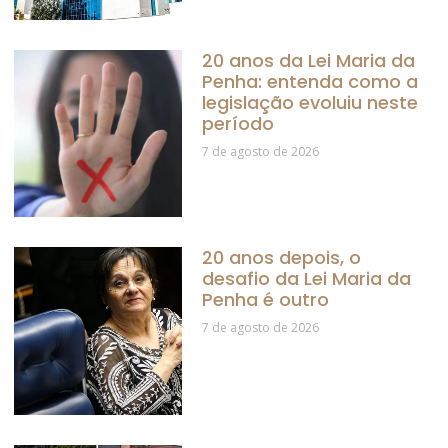
20 anos da Lei Maria da
Penha: entenda como a
legislação evoluiu neste
período
7 de agosto de 2026
20 anos depois, o
desafio da Lei Maria da
Penha é outro
7 de agosto de 2026