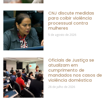
CNJ discute medidas
para coibir violência
processual contra
mulheres
5 de agosto de 2026
Oficiais de Justiça se
atualizam em
cumprimento de
mandados nos casos de
violência doméstica
28 de julho de 2026