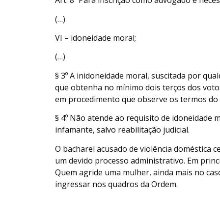
Art. 8º Para inscrição como advogado é neces
(…)
VI – idoneidade moral;
(…)
§ 3º A inidoneidade moral, suscitada por qua
que obtenha no mínimo dois terços dos vot
em procedimento que observe os termos do p
§ 4º Não atende ao requisito de idoneidade 
infamante, salvo reabilitação judicial.
O bacharel acusado de violência doméstica c
um devido processo administrativo. Em princ
Quem agride uma mulher, ainda mais no cas
ingressar nos quadros da Ordem.