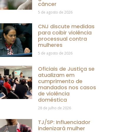
câncer
5 de agosto de 2026
CNJ discute medidas
para coibir violência
processual contra
mulheres
5 de agosto de 2026
Oficiais de Justiça se
atualizam em
cumprimento de
mandados nos casos
de violência
doméstica
28 de julho de 2026
TJ/SP: Influenciador
indenizará mulher