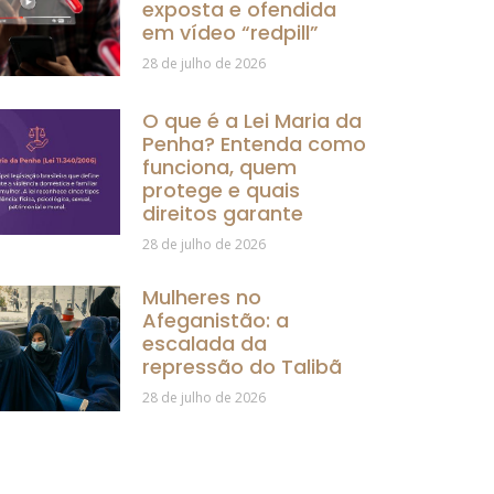
exposta e ofendida
em vídeo “redpill”
28 de julho de 2026
O que é a Lei Maria da
Penha? Entenda como
funciona, quem
protege e quais
direitos garante
28 de julho de 2026
Mulheres no
Afeganistão: a
escalada da
repressão do Talibã
28 de julho de 2026