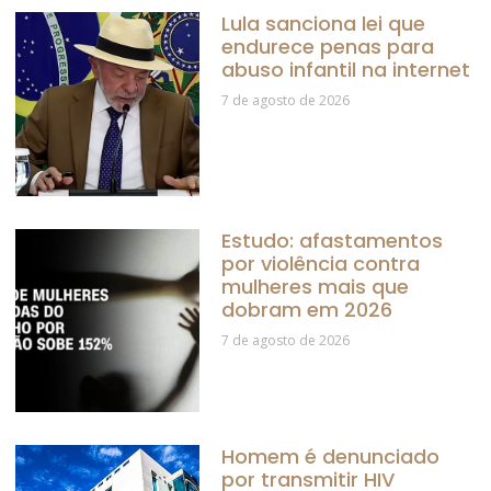
Lula sanciona lei que
endurece penas para
abuso infantil na internet
7 de agosto de 2026
Estudo: afastamentos
por violência contra
mulheres mais que
dobram em 2026
7 de agosto de 2026
Homem é denunciado
por transmitir HIV