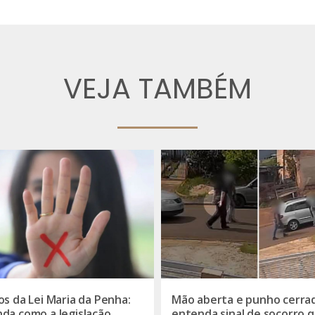
VEJA TAMBÉM
os da Lei Maria da Penha:
Mão aberta e punho cerra
da como a legislação
entenda sinal de socorro 