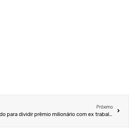
Próximo
Mulher que provou ter acordo para dividir prêmio milionário com ex trabalhava como faxineira quando viu resultado