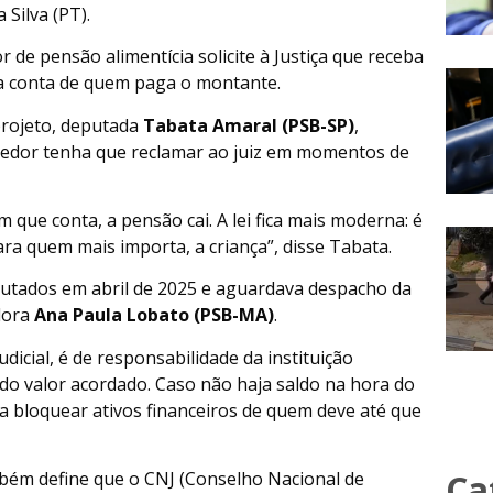
 Silva (PT).
 de pensão alimentícia solicite à Justiça que receba
a conta de quem paga o montante.
projeto, deputada
Tabata Amaral (PSB-SP)
,
 credor tenha que reclamar ao juiz em momentos de
m que conta, a pensão cai. A lei fica mais moderna: é
a quem mais importa, a criança”, disse Tabata.
utados em abril de 2025 e aguardava despacho da
adora
Ana Paula Lobato (PSB-MA)
.
dicial, é de responsabilidade da instituição
 do valor acordado. Caso não haja saldo na hora do
 bloquear ativos financeiros de quem deve até que
Ca
mbém define que o CNJ (Conselho Nacional de