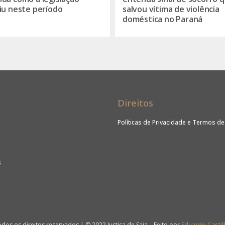
iu neste período
salvou vítima de violência
doméstica no Paraná
Direitos
Políticas de Privacidade e Termos d
s
dos os direitos reservados | © 2022 Justiça de Saia – Feito por
Eduardo Castil