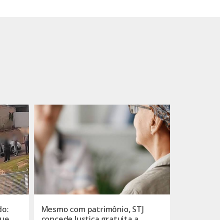
do:
Mesmo com patrimônio, STJ
que
concede Justiça gratuita a