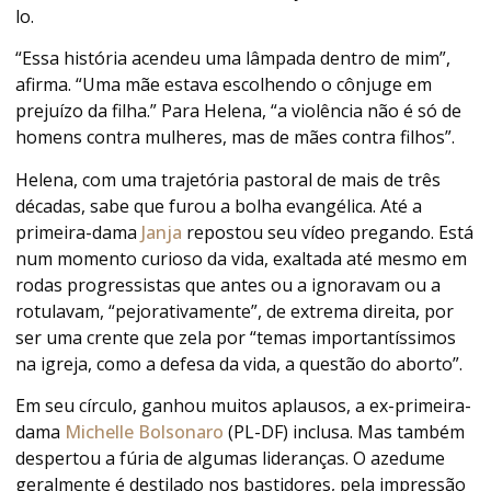
lo.
“Essa história acendeu uma lâmpada dentro de mim”,
afirma. “Uma mãe estava escolhendo o cônjuge em
prejuízo da filha.” Para Helena, “a violência não é só de
homens contra mulheres, mas de mães contra filhos”.
Helena, com uma trajetória pastoral de mais de três
décadas, sabe que furou a bolha evangélica. Até a
primeira-dama
Janja
repostou seu vídeo pregando. Está
num momento curioso da vida, exaltada até mesmo em
rodas progressistas que antes ou a ignoravam ou a
rotulavam, “pejorativamente”, de extrema direita, por
ser uma crente que zela por “temas importantíssimos
na igreja, como a defesa da vida, a questão do aborto”.
Em seu círculo, ganhou muitos aplausos, a ex-primeira-
dama
Michelle Bolsonaro
(PL-DF) inclusa. Mas também
despertou a fúria de algumas lideranças. O azedume
geralmente é destilado nos bastidores, pela impressão