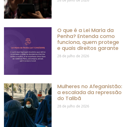
28 de julho de 2026
O que é a Lei Maria da
Penha? Entenda como
funciona, quem protege
e quais direitos garante
28 de julho de 2026
Mulheres no Afeganistão:
a escalada da repressão
do Talibã
28 de julho de 2026