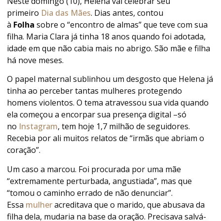
Neste domingo (10), Helena vai celebrar seu
primeiro
Dia das Mães
. Dias antes, contou
à
Folha
sobre o “encontro de almas” que teve com sua
filha. Maria Clara já tinha 18 anos quando foi adotada,
idade em que não cabia mais no abrigo. São mãe e filha
há nove meses.
O papel maternal sublinhou um desgosto que Helena já
tinha ao perceber tantas mulheres protegendo
homens violentos. O tema atravessou sua vida quando
ela começou a encorpar sua presença digital –só
no
Instagram
, tem hoje 1,7 milhão de seguidores.
Recebia por ali muitos relatos de “irmãs que abriam o
coração”.
Um caso a marcou. Foi procurada por uma mãe
“extremamente perturbada, angustiada”, mas que
“tomou o caminho errado de não denunciar”.
Essa
mulher
acreditava que o marido, que abusava da
filha dela, mudaria na base da oração. Precisava salvá-