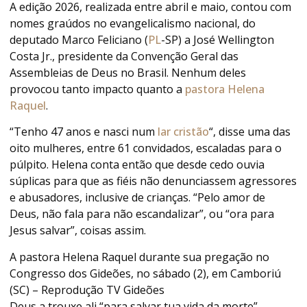
A edição 2026, realizada entre abril e maio, contou com
nomes graúdos no evangelicalismo nacional, do
deputado Marco Feliciano (
PL
-SP) a José Wellington
Costa Jr., presidente da Convenção Geral das
Assembleias de Deus no Brasil. Nenhum deles
provocou tanto impacto quanto a
pastora Helena
Raquel
.
“Tenho 47 anos e nasci num
lar cristão
“, disse uma das
oito mulheres, entre 61 convidados, escaladas para o
púlpito. Helena conta então que desde cedo ouvia
súplicas para que as fiéis não denunciassem agressores
e abusadores, inclusive de crianças. “Pelo amor de
Deus, não fala para não escandalizar”, ou “ora para
Jesus salvar”, coisas assim.
A pastora Helena Raquel durante sua pregação no
Congresso dos Gideões, no sábado (2), em Camboriú
(SC) –
Reprodução TV Gideões
Deus a trouxe ali “para salvar tua vida da morte”,