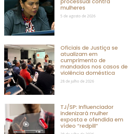
processual contra
mulheres
5 de agosto de 2026
Oficiais de Justiça se
atualizam em
cumprimento de
mandados nos casos de
violência doméstica
28 de julho de 2026
TJ/SP: Influenciador
indenizará mulher
exposta e ofendida em
vídeo “redpill”