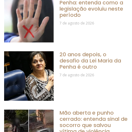
Penha: entenda como a
legislação evoluiu neste
período
7 de agosto de 2026
20 anos depois, o
desafio da Lei Maria da
Penha é outro
7 de agosto de 2026
Mão aberta e punho
cerrado: entenda sinal de
socorro que salvou
vítima de violência