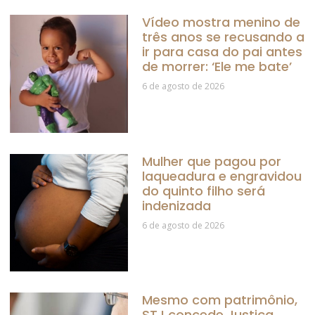
Vídeo mostra menino de
três anos se recusando a
ir para casa do pai antes
de morrer: ‘Ele me bate’
6 de agosto de 2026
Mulher que pagou por
laqueadura e engravidou
do quinto filho será
indenizada
6 de agosto de 2026
Mesmo com patrimônio,
STJ concede Justiça