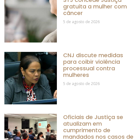
gratuita a mulher com
câncer
5 de agosto de 2026
CNJ discute medidas
para coibir violência
processual contra
mulheres
5 de agosto de 2026
Oficiais de Justiça se
atualizam em
cumprimento de
mandados nos casos de