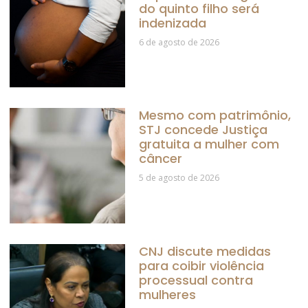
do quinto filho será
indenizada
6 de agosto de 2026
Mesmo com patrimônio,
STJ concede Justiça
gratuita a mulher com
câncer
5 de agosto de 2026
CNJ discute medidas
para coibir violência
processual contra
mulheres