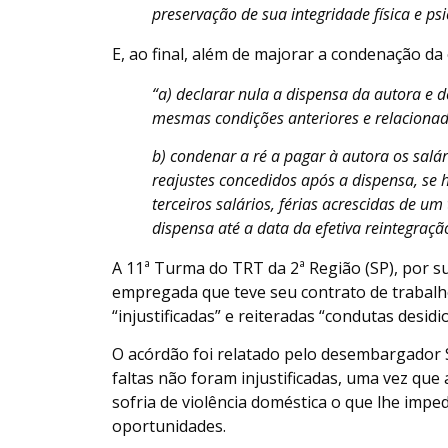
preservação de sua integridade física e psi
E, ao final, além de majorar a condenação da
“a) declarar nula a dispensa da autora e 
mesmas condições anteriores e relaciona
b) condenar a ré a pagar à autora os salá
reajustes concedidos após a dispensa, se
terceiros salários, férias acrescidas de u
dispensa até a data da efetiva reintegraç
A 11ª Turma do TRT da 2ª Região (SP), por s
empregada que teve seu contrato de trabalho
“injustificadas” e reiteradas “condutas desid
O acórdão foi relatado pelo desembargador
faltas não foram injustificadas, uma vez q
sofria de violência doméstica o que lhe imp
oportunidades.