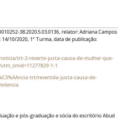
10252-38.2020.5.03.0136, relator: Adriana Campos
 14/10/2020, 1ª Turma, data de publicação:
/noticia/trt-2-reverte-justa-causa-de-mulher-que-
ca?utm_smid=11277829-1-1
ag%C3%AAncia-trt/revertida-justa-causa-de-
iolencia
uação e pós-graduação e sócia do escritório Abud