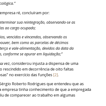
cológica.”
 empresa ré, concluíram por:
determinar sua reintegração, observando-se as
das ao cargo ocupado;
rios, vencidos e vincendos, observando os
 houver, bem como as parcelas de décimos
m terço e vale-alimentação, devidos da data da
ão, conforme se apurar em liquidação;”
ua vez, considerou injusta a dispensa de uma
 rescindido em decorrência de oito faltas
iosas” no exercício das funções
[2]
.
 Sérgio Roberto Rodrigues que entendeu que as
ue a empresa tinha conhecimento de que a empregada
ediu de comparecer ao trabalho em algumas