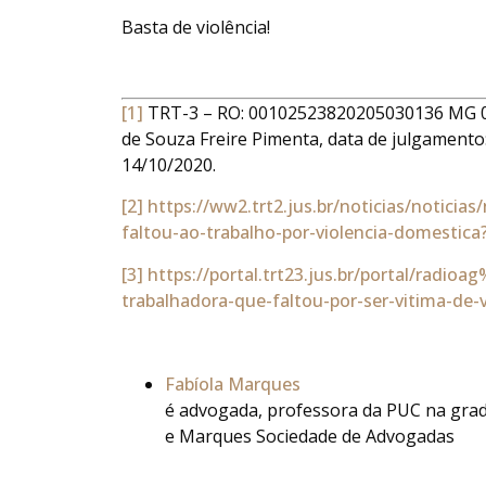
Basta de violência!
[1]
TRT-3 – RO: 00102523820205030136 MG 00
de Souza Freire Pimenta, data de julgamento:
14/10/2020.
[2]
https://ww2.trt2.jus.br/noticias/noticias
faltou-ao-trabalho-por-violencia-domesti
[3]
https://portal.trt23.jus.br/portal/radio
trabalhadora-que-faltou-por-ser-vitima-de-v
Fabíola Marques
é advogada, professora da PUC na grad
e Marques Sociedade de Advogadas