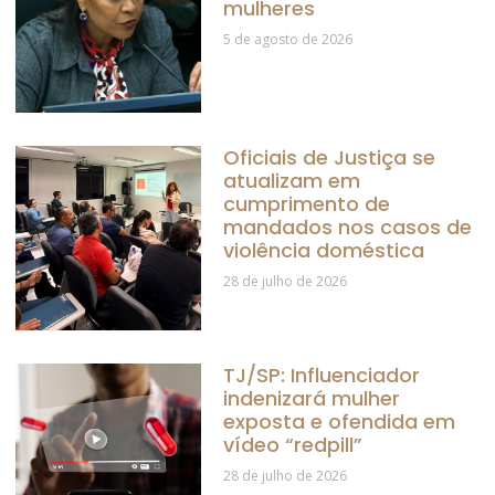
mulheres
5 de agosto de 2026
Oficiais de Justiça se
atualizam em
cumprimento de
mandados nos casos de
violência doméstica
28 de julho de 2026
TJ/SP: Influenciador
indenizará mulher
exposta e ofendida em
vídeo “redpill”
28 de julho de 2026