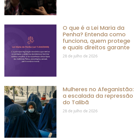
O que é a Lei Maria da
Penha? Entenda como
funciona, quem protege
e quais direitos garante
28 de julho de 2026
Mulheres no Afeganistão:
a escalada da repressão
do Talibã
28 de julho de 2026