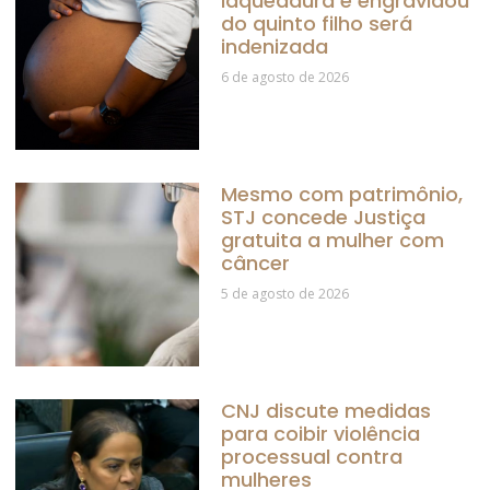
laqueadura e engravidou
do quinto filho será
indenizada
6 de agosto de 2026
Mesmo com patrimônio,
STJ concede Justiça
gratuita a mulher com
câncer
5 de agosto de 2026
CNJ discute medidas
para coibir violência
processual contra
mulheres