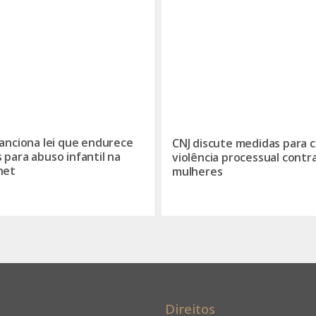
sanciona lei que endurece
CNJ discute medidas para c
 para abuso infantil na
violência processual contr
net
mulheres
Direitos