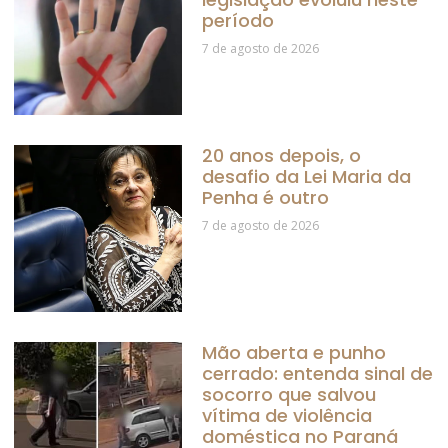
período
7 de agosto de 2026
20 anos depois, o
desafio da Lei Maria da
Penha é outro
7 de agosto de 2026
Mão aberta e punho
cerrado: entenda sinal de
socorro que salvou
vítima de violência
doméstica no Paraná