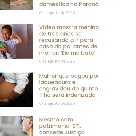
doméstica no Paraná
6 de agosto de 2026
Vídeo mostra menino
de três anos se
recusando a ir para
casa do pai antes de
morrer: ‘Ele me bate’
6 de agosto de 2026
Mulher que pagou por
laqueadura e
engravidou do quinto
filho será indenizada
6 de agosto de 2026
Mesmo com
patrimônio, STJ
concede Justiça