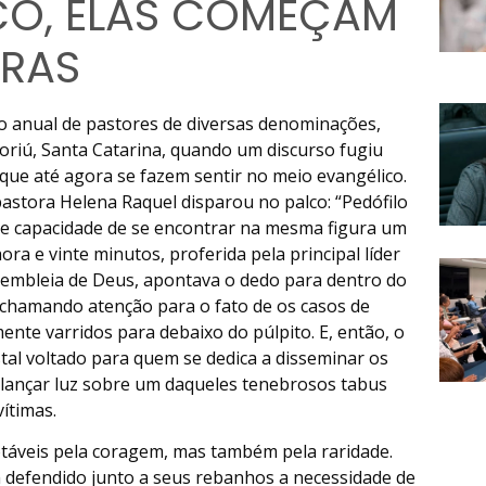
CO, ELAS COMEÇAM
BRAS
o anual de pastores de diversas denominações,
oriú, Santa Catarina, quando um discurso fugiu
que até agora se fazem sentir no meio evangélico.
pastora Helena Raquel disparou no palco: “Pedófilo
ste capacidade de se encontrar na mesma figura um
a e vinte minutos, proferida pela principal líder
sembleia de Deus, apontava o dedo para dentro do
 chamando atenção para o fato de os casos de
te varridos para debaixo do púlpito. E, então, o
al voltado para quem se dedica a disseminar os
o lançar luz sobre um daqueles tenebrosos tabus
vítimas.
táveis pela coragem, mas também pela raridade.
m defendido junto a seus rebanhos a necessidade de