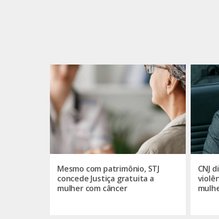
Mesmo com patrimônio, STJ
CNJ d
concede Justiça gratuita a
violê
mulher com câncer
mulh