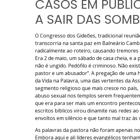
CASOS EM PÚBLI
A SAIR DAS SOM
O Congresso dos Gideões, tradicional reuniã
transcorria na santa paz em Balneário Camb
radicalmente ao roteiro, causando tremores 
Era 2 de maio, um sábado de casa cheia, e a 
não é ungido. Pedófilo é criminoso. Não exi
pastor e um abusador”. A pregação de uma hor
da Vida na Palavra, uma das vertentes da As
segmento religioso que mais cresce no país,
abuso sexual nos templos serem frequentemen
que era para ser mais um encontro pentecost
escritos bíblicos virou dinamite nas redes a
envoltos em silêncio e que tanto mal traz às 
As palavras da pastora não foram apenas no
Embora aqui e ali líderes evangélicos tenha