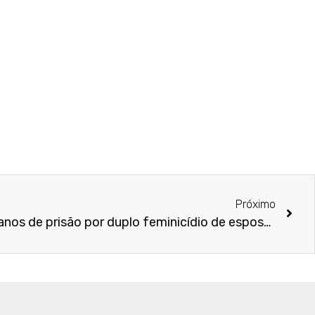
Próximo
Homem é condenado a 67 anos de prisão por duplo feminicídio de esposa e filha de 10 meses em MS