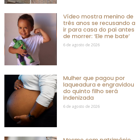
Vídeo mostra menino de
três anos se recusando a
ir para casa do pai antes
de morrer: ‘Ele me bate’
6 de agosto de 2026
Mulher que pagou por
laqueadura e engravidou
do quinto filho será
indenizada
6 de agosto de 2026
Mesmo com patrimônio,