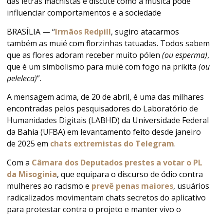
das letras machistas e discute como a música pode
influenciar comportamentos e a sociedade
BRASÍLIA — “
Irmãos Redpill
, sugiro atacarmos
também as muié com florzinhas tatuadas. Todos sabem
que as flores adoram receber muito pólen
(ou esperma)
,
que é um simbolismo para muié com fogo na prikita
(ou
peleleca)
”.
A mensagem acima, de 20 de abril, é uma das milhares
encontradas pelos pesquisadores do Laboratório de
Humanidades Digitais (LABHD) da Universidade Federal
da Bahia (UFBA) em levantamento feito desde janeiro
de 2025 em
chats extremistas do Telegram
.
Com a
Câmara dos Deputados prestes a votar o PL
da Misoginia
, que equipara o discurso de ódio contra
mulheres ao racismo e
prevê penas maiores
, usuários
radicalizados movimentam chats secretos do aplicativo
para protestar contra o projeto e manter vivo o