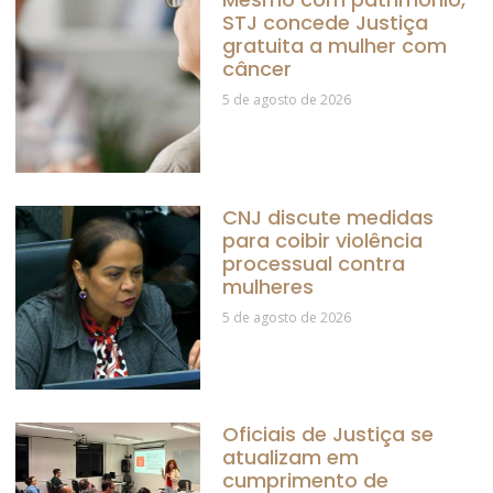
STJ concede Justiça
gratuita a mulher com
câncer
5 de agosto de 2026
CNJ discute medidas
para coibir violência
processual contra
mulheres
5 de agosto de 2026
Oficiais de Justiça se
atualizam em
cumprimento de