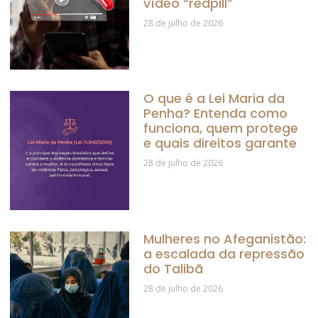
vídeo “redpill”
28 de julho de 2026
O que é a Lei Maria da
Penha? Entenda como
funciona, quem protege
e quais direitos garante
28 de julho de 2026
Mulheres no Afeganistão:
a escalada da repressão
do Talibã
28 de julho de 2026