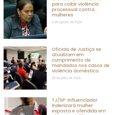
para coibir violência
processual contra
mulheres
5 de agosto de 2026
Oficiais de Justiça se
atualizam em
cumprimento de
mandados nos casos de
violência doméstica
28 de julho de 2026
TJ/SP: Influenciador
indenizará mulher
exposta e ofendida em