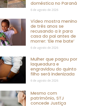
doméstica no Paraná
6 de agosto de 2026
Vídeo mostra menino
de três anos se
recusando a ir para
casa do pai antes de
morrer: ‘Ele me bate’
6 de agosto de 2026
Mulher que pagou por
laqueadura e
engravidou do quinto
filho será indenizada
6 de agosto de 2026
Mesmo com
patrimônio, STJ
concede Justiça