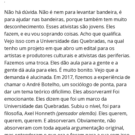
.
Não há dúvida. Não é nem para levantar bandeira, é
para ajudar nas bandeiras, porque também tem muito
desconhecimento. Esses ativistas são jovens. Eles
fazem, e eu vou soprando coisas. Acho que qualifica.
Vejo isso com a Universidade das Quebradas, na qual
tenho um projeto em que abro um edital para os
artistas e produtores culturais e ativistas das periferias.
Fazemos uma troca. Eles dão aula para a gente e a
gente dá aula para eles. É muito bonito. Vejo que a
demanda é alucinada. Em 2017, fizemos a experiência de
chamar o André Botelho, um sociólogo de ponta, para
dar um tema teórico dificílimo. Eles absorveram! Foi
emocionante. Eles dizem que foi um marco da
Universidade das Quebradas. Subiu o nível, foi para
filosofia, Axel Honneth
(pensador alemão)
. Eles querem,
querem, querem. E absorveram. Obviamente, não
absorveram com toda aquela argumentação original,
mas entenderam o que era e foram para a rua com isso.