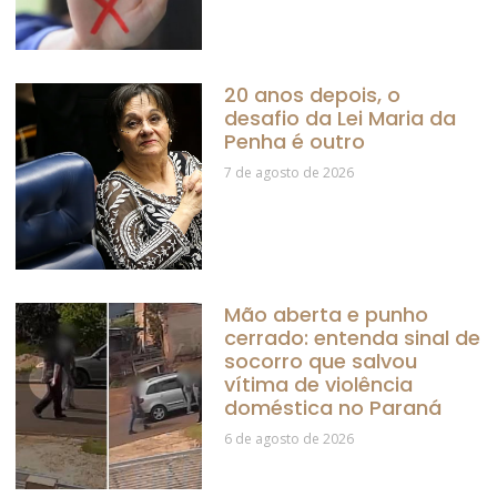
20 anos depois, o
desafio da Lei Maria da
Penha é outro
7 de agosto de 2026
Mão aberta e punho
cerrado: entenda sinal de
socorro que salvou
vítima de violência
doméstica no Paraná
6 de agosto de 2026