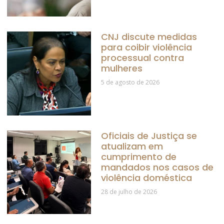
CNJ discute medidas
para coibir violência
processual contra
mulheres
5 de agosto de 2026
Oficiais de Justiça se
atualizam em
cumprimento de
mandados nos casos de
violência doméstica
28 de julho de 2026