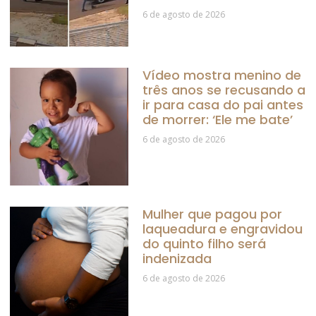
6 de agosto de 2026
Vídeo mostra menino de
três anos se recusando a
ir para casa do pai antes
de morrer: ‘Ele me bate’
6 de agosto de 2026
Mulher que pagou por
laqueadura e engravidou
do quinto filho será
indenizada
6 de agosto de 2026