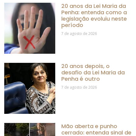
20 anos da Lei Maria da
Penha: entenda como a
legislação evoluiu neste
período
7 de agosto de 2026
20 anos depois, o
desafio da Lei Maria da
Penha é outro
7 de agosto de 2026
Mão aberta e punho
cerrado: entenda sinal de