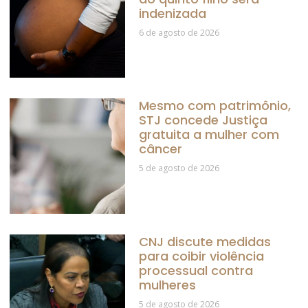
indenizada
6 de agosto de 2026
Mesmo com patrimônio,
STJ concede Justiça
gratuita a mulher com
câncer
5 de agosto de 2026
CNJ discute medidas
para coibir violência
processual contra
mulheres
5 de agosto de 2026