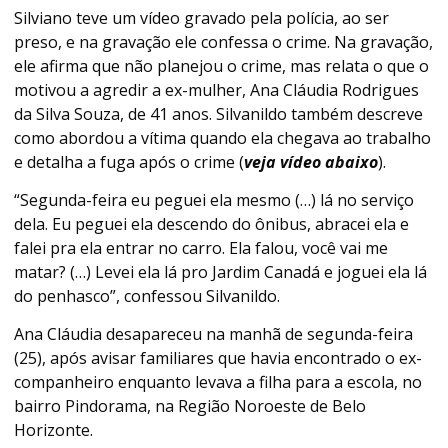
Silviano teve um vídeo gravado pela polícia, ao ser
preso, e na gravação ele confessa o crime. Na gravação,
ele afirma que não planejou o crime, mas relata o que o
motivou a agredir a ex-mulher, Ana Cláudia Rodrigues
da Silva Souza, de 41 anos. Silvanildo também descreve
como abordou a vítima quando ela chegava ao trabalho
e detalha a fuga após o crime (
veja vídeo abaixo
).
“Segunda-feira eu peguei ela mesmo (…) lá no serviço
dela. Eu peguei ela descendo do ônibus, abracei ela e
falei pra ela entrar no carro. Ela falou, você vai me
matar? (…) Levei ela lá pro Jardim Canadá e joguei ela lá
do penhasco”, confessou Silvanildo.
Ana Cláudia desapareceu na manhã de segunda-feira
(25), após avisar familiares que havia encontrado o ex-
companheiro enquanto levava a filha para a escola, no
bairro Pindorama, na Região Noroeste de Belo
Horizonte.