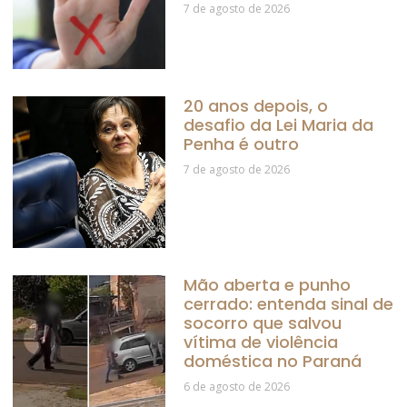
7 de agosto de 2026
20 anos depois, o
desafio da Lei Maria da
Penha é outro
7 de agosto de 2026
Mão aberta e punho
cerrado: entenda sinal de
socorro que salvou
vítima de violência
doméstica no Paraná
6 de agosto de 2026