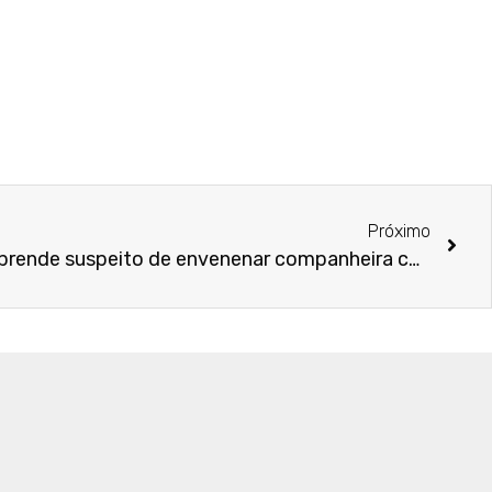
Próximo
Polícia apura feminicídio e prende suspeito de envenenar companheira com ‘chumbinho’ em São Gonçalo