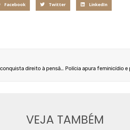
Facebook
Twitter
LinkedIn
Mulher que vivia em união estável homoafetiva conquista direito à pensão por morte da companheira
VEJA TAMBÉM