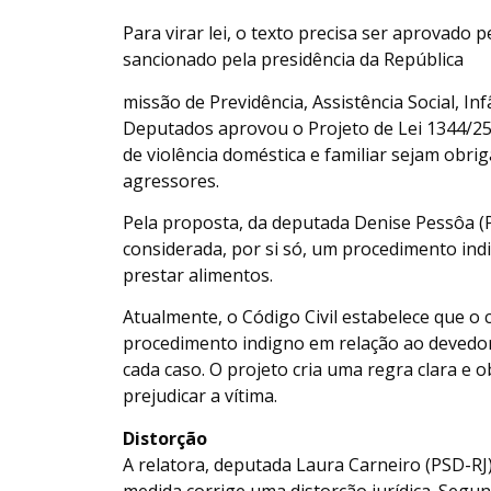
Para virar lei, o texto precisa ser aprovado 
sancionado pela presidência da República
missão de Previdência, Assistência Social, In
Deputados aprovou o Projeto de Lei 1344/25
de violência doméstica e familiar sejam obri
agressores.
Pela proposta, da deputada Denise Pessôa (PT
considerada, por si só, um procedimento in
prestar alimentos.
Atualmente, o Código Civil estabelece que o c
procedimento indigno em relação ao devedor,
cada caso. O projeto cria uma regra clara e 
prejudicar a vítima.
Distorção
A relatora, deputada Laura Carneiro (PSD-RJ
medida corrige uma distorção jurídica. Segun