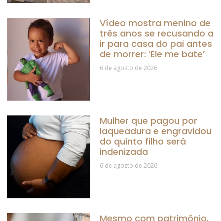
Vídeo mostra menino de
três anos se recusando a
ir para casa do pai antes
de morrer: ‘Ele me bate’
6 de agosto de 2026
Mulher que pagou por
laqueadura e engravidou
do quinto filho será
indenizada
6 de agosto de 2026
Mesmo com patrimônio,