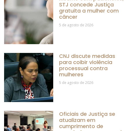
STJ concede Justiça
gratuita a mulher com
câncer
5 de agosto de 2026
CNJ discute medidas
para coibir violência
processual contra
mulheres
5 de agosto de 2026
Oficiais de Justiça se
atualizam em
cumprimento de