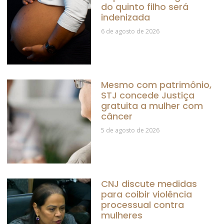
do quinto filho será
indenizada
6 de agosto de 2026
Mesmo com patrimônio,
STJ concede Justiça
gratuita a mulher com
câncer
5 de agosto de 2026
CNJ discute medidas
para coibir violência
processual contra
mulheres