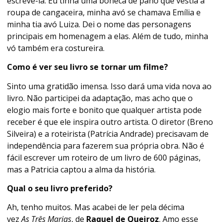
escrevê-la. Eu tinha uma boneca de pano que vestia a
roupa de cangaceira, minha avó se chamava Emília e
minha tia avó Luiza. Dei o nome das personagens
principais em homenagem a elas. Além de tudo, minha
vó também era costureira.
Como é ver seu livro se tornar um filme?
Sinto uma gratidão imensa. Isso dará uma vida nova ao
livro. Não participei da adaptação, mas acho que o
elogio mais forte e bonito que qualquer artista pode
receber é que ele inspira outro artista. O diretor (Breno
Silveira) e a roteirista (Patrícia Andrade) precisavam de
independência para fazerem sua própria obra. Não é
fácil escrever um roteiro de um livro de 600 páginas,
mas a Patricia captou a alma da história.
Qual o seu livro preferido?
Ah, tenho muitos. Mas acabei de ler pela décima
vez
As
Três Marias
, de
Raquel de Queiroz
. Amo esse