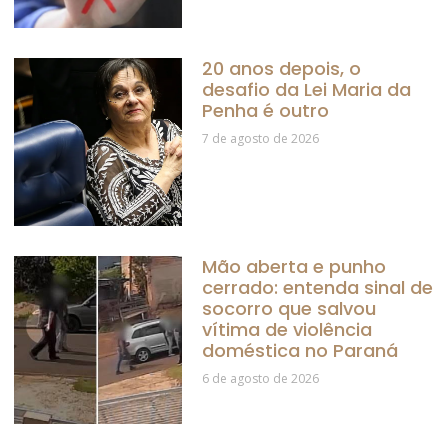
20 anos depois, o
desafio da Lei Maria da
Penha é outro
7 de agosto de 2026
Mão aberta e punho
cerrado: entenda sinal de
socorro que salvou
vítima de violência
doméstica no Paraná
6 de agosto de 2026