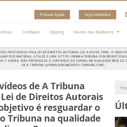
Procure Ajuda
Seja Voluntária
otícias
Cotidiano
Clipping
Direito das Mulheres
STÃO PROTEGIDOS PELA LEI DE DIREITOS AUTORAIS (LEI 9.610 DE 1998). O OBJ
HAR ESSE MATERIAL, UTILIZE O LINK: HTTPS://WWW.ATRIBUNA.COM.BR/NOTICI
ADO-1.428056. NÃO REPRODUZA O CONTEÚDO DO JORNAL EM QUALQUER MEIO DE
DE A TRIBUNA (JORNALISMO@GRUPO-TRIBUNA.COM).
 vídeos de A Tribuna
Lei de Direitos Autorais
Úl
 objetivo é resguardar o
o Tribuna na qualidade