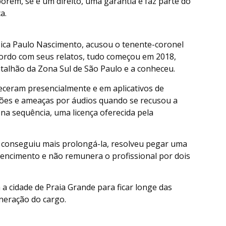
porém, se é um direito, uma garantia e faz parte do
a.
ssica Paulo Nascimento, acusou o tenente-coronel
cordo com seus relatos, tudo começou em 2018,
alhão da Zona Sul de São Paulo e a conheceu.
teceram presencialmente e em aplicativos de
ões e ameaças por áudios quando se recusou a
 na sequência, uma licença oferecida pela
o conseguiu mais prolongá-la, resolveu pegar uma
vencimento e não remunera o profissional por dois
 a cidade de Praia Grande para ficar longe das
oneração do cargo.