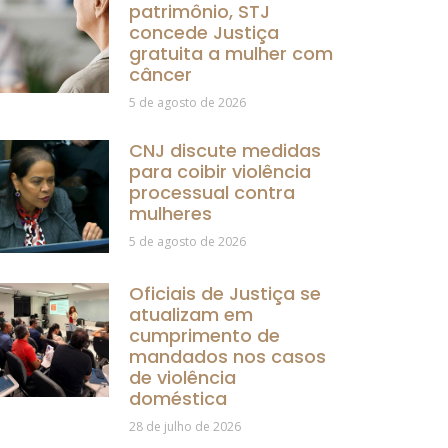
patrimônio, STJ
concede Justiça
gratuita a mulher com
câncer
5 de agosto de 2026
CNJ discute medidas
para coibir violência
processual contra
mulheres
5 de agosto de 2026
Oficiais de Justiça se
atualizam em
cumprimento de
mandados nos casos
de violência
doméstica
28 de julho de 2026