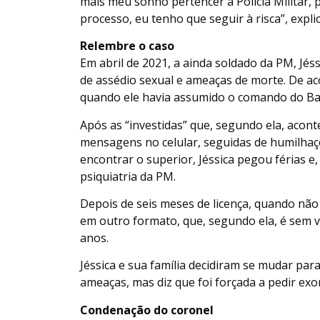
mais meu sonho pertencer à Polícia Militar, 
processo, eu tenho que seguir à risca”, explic
Relembre o caso
Em abril de 2021, a ainda soldado da PM, Jé
de assédio sexual e ameaças de morte. De a
quando ele havia assumido o comando do Bat
Após as “investidas” que, segundo ela, acon
mensagens no celular, seguidas de humilhaç
encontrar o superior, Jéssica pegou férias e,
psiquiatria da PM.
Depois de seis meses de licença, quando nã
em outro formato, que, segundo ela, é sem 
anos.
Jéssica e sua família decidiram se mudar para
ameaças, mas diz que foi forçada a pedir ex
Condenação do coronel