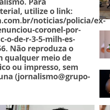
alismo. Para
rial, utilize o link:
com.br/noticias/policia/ex-
nunciou-coronel-por-
c-o-de-r-3-5-milh-es-
56. Não reproduza o
m qualquer meio de
ico ou impresso, sem
buna (jornalismo@grupo-