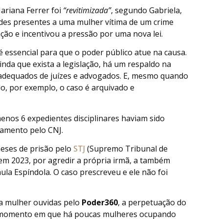
ariana Ferrer foi
“revitimizada”
, segundo Gabriela,
ades presentes a uma mulher vítima de um crime
ção e incentivou a pressão por uma nova lei.
 é essencial para que o poder público atue na causa.
da que exista a legislação, há um respaldo na
adequados de juízes e advogados. E, mesmo quando
o, por exemplo, o caso é arquivado e
enos 6 expedientes disciplinares haviam sido
tamento pelo CNJ.
meses de prisão pelo
STJ
(Supremo Tribunal de
em 2023, por agredir a própria irmã, a também
la Espíndola. O caso prescreveu e ele não foi
da mulher ouvidas pelo
Poder360
, a perpetuação do
do momento em que há poucas mulheres ocupando