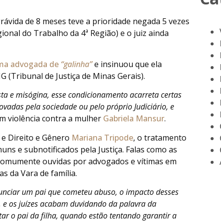
vida de 8 meses teve a prioridade negada 5 vezes
onal do Trabalho da 4ª Região) e o juiz ainda
ma advogada de
“galinha”
e insinuou que ela
(Tribunal de Justiça de Minas Gerais).
sta e misógina, esse condicionamento acarreta certas
vadas pela sociedade ou pelo próprio Judiciário, e
 em violência contra a mulher
Gabriela Mansur
.
 e Direito e Gênero
Mariana Tripode
, o tratamento
uns e subnotificados pela Justiça. Falas como as
 comumente ouvidas por advogados e vítimas em
s da Vara de família.
unciar um pai que cometeu abuso, o impacto desses
, e os juízes acabam duvidando da palavra da
r o pai da filha, quando estão tentando garantir a