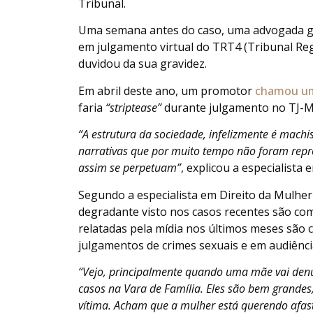
Tribunal.
Uma semana antes do caso, uma advogada grá
em julgamento virtual do TRT4 (Tribunal Regi
duvidou da sua gravidez.
Em abril deste ano, um promotor
chamou u
faria
“striptease”
durante julgamento no TJ-MG 
“A estrutura da sociedade, infelizmente é machi
narrativas que por muito tempo não foram repro
assim se perpetuam”
, explicou a especialista
Segundo a especialista em Direito da Mulher
degradante visto nos casos recentes são com
relatadas pela mídia nos últimos meses são
julgamentos de crimes sexuais e em audiência
“Vejo, principalmente quando uma mãe vai den
casos na Vara de Família. Eles são bem grandes
vítima.
Acham que a mulher está querendo afasta