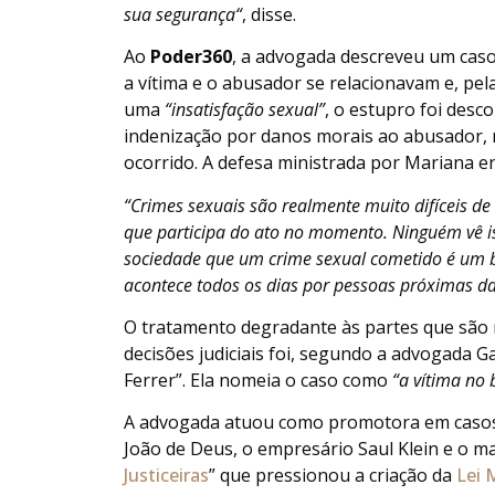
sua segurança
“
, disse.
Ao
Poder360
, a advogada descreveu um caso
a vítima e o abusador se relacionavam e, pel
uma
“insatisfação sexual”
, o estupro foi desc
indenização por danos morais ao abusador
ocorrido. A defesa ministrada por Mariana 
“Crimes sexuais são realmente muito difíceis 
que participa do ato no momento. Ninguém vê i
sociedade que um crime sexual cometido é um b
acontece todos os dias por pessoas próximas d
O tratamento degradante às partes que são 
decisões judiciais foi, segundo a advogada G
Ferrer”. Ela nomeia o caso como
“a vítima no 
A advogada atuou como promotora em casos
João de Deus, o empresário Saul Klein e o ma
Justiceiras
” que pressionou a criação da
Lei 