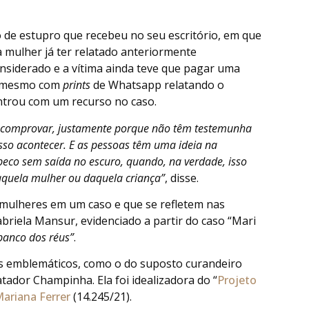
 de estupro que recebeu no seu escritório, em que
a mulher já ter relatado anteriormente
onsiderado e a vítima ainda teve que pagar uma
, mesmo com
prints
de Whatsapp relatando o
entrou com um recurso no caso.
de comprovar, justamente porque não têm testemunha
sso acontecer. E as pessoas têm uma ideia na
eco sem saída no escuro, quando, na verdade, isso
aquela mulher ou daquela criança”
, disse.
mulheres em um caso e que se refletem nas
abriela Mansur, evidenciado a partir do caso “Mari
banco dos réus”
.
 emblemáticos, como o do suposto curandeiro
tador Champinha. Ela foi idealizadora do “
Projeto
Mariana Ferrer
(14.245/21).