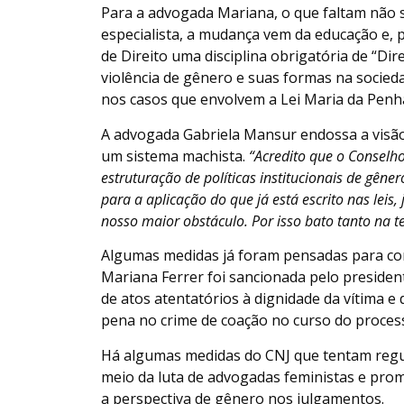
Para a advogada Mariana, o que faltam não s
especialista, a mudança vem da educação e, 
de Direito uma disciplina obrigatória de “Di
violência de gênero e suas formas na socied
nos casos que envolvem a Lei Maria da Penha
A advogada Gabriela Mansur endossa a visão
um sistema machista.
“Acredito que o Conselho
estruturação de políticas institucionais de gên
para a aplicação do que já está escrito nas leis
nosso maior obstáculo. Por isso bato tanto na t
Algumas medidas já foram pensadas para com
Mariana Ferrer foi sancionada pelo president
de atos atentatórios à dignidade da vítima 
pena no crime de coação no curso do proces
Há algumas medidas do CNJ que tentam regula
meio da luta de advogadas feministas e prom
a perspectiva de gênero nos julgamentos.