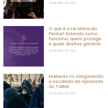
28 de julho de 2026
O que é a Lei Maria da
Penha? Entenda como
funciona, quem protege
e quais direitos garante
28 de julho de 2026
Mulheres no Afeganistão:
a escalada da repressão
do Talibã
28 de julho de 2026