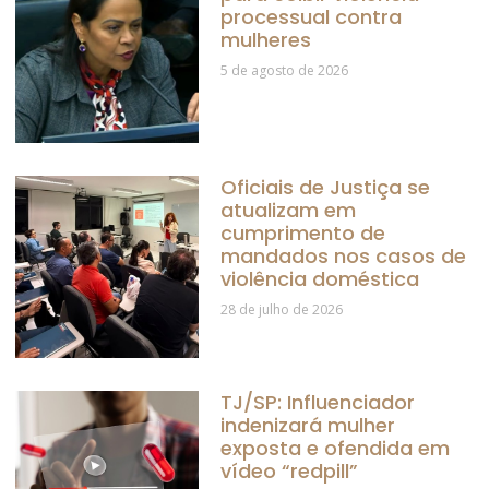
processual contra
mulheres
5 de agosto de 2026
Oficiais de Justiça se
atualizam em
cumprimento de
mandados nos casos de
violência doméstica
28 de julho de 2026
TJ/SP: Influenciador
indenizará mulher
exposta e ofendida em
vídeo “redpill”