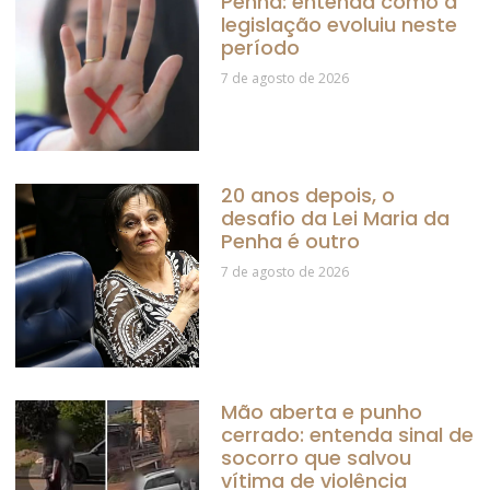
Penha: entenda como a
legislação evoluiu neste
período
7 de agosto de 2026
20 anos depois, o
desafio da Lei Maria da
Penha é outro
7 de agosto de 2026
Mão aberta e punho
cerrado: entenda sinal de
socorro que salvou
vítima de violência