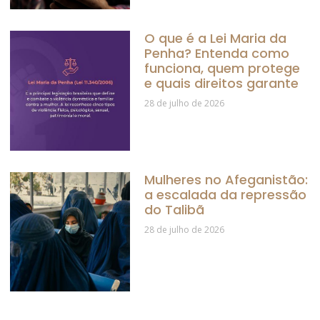
O que é a Lei Maria da
Penha? Entenda como
funciona, quem protege
e quais direitos garante
28 de julho de 2026
Mulheres no Afeganistão:
a escalada da repressão
do Talibã
28 de julho de 2026