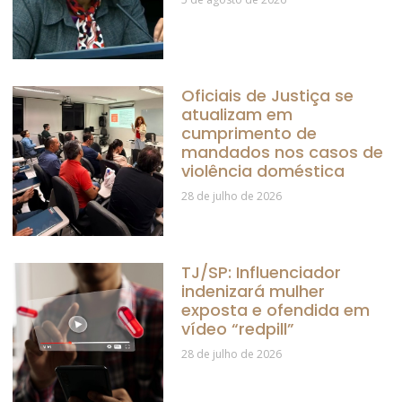
Oficiais de Justiça se
atualizam em
cumprimento de
mandados nos casos de
violência doméstica
28 de julho de 2026
TJ/SP: Influenciador
indenizará mulher
exposta e ofendida em
vídeo “redpill”
28 de julho de 2026