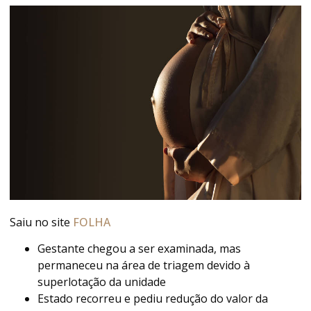
Saiu no site
FOLHA
Gestante chegou a ser examinada, mas
permaneceu na área de triagem devido à
superlotação da unidade
Estado recorreu e pediu redução do valor da