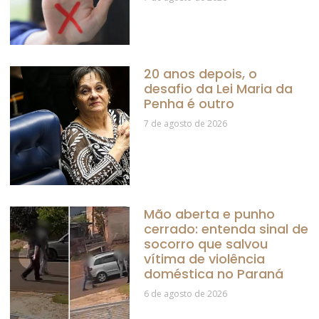
20 anos depois, o
desafio da Lei Maria da
Penha é outro
7 de agosto de 2026
Mão aberta e punho
cerrado: entenda sinal de
socorro que salvou
vítima de violência
doméstica no Paraná
6 de agosto de 2026