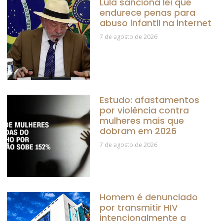
Lula sanciona lei que
endurece penas para
abuso infantil na internet
7 de agosto de 2026
Estudo: afastamentos
por violência contra
mulheres mais que
dobram em 2026
7 de agosto de 2026
Homem é denunciado
por transmitir HIV
intencionalmente a