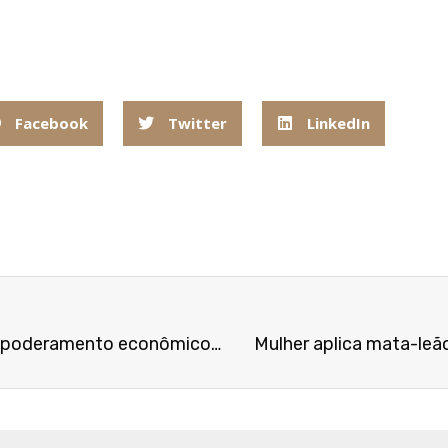
Facebook
Twitter
LinkedIn
Políticas regionais em matéria de igualdade, empoderamento econômico e direitos das mulheres em debate no MERCOSUL
Mulher aplica mata-le