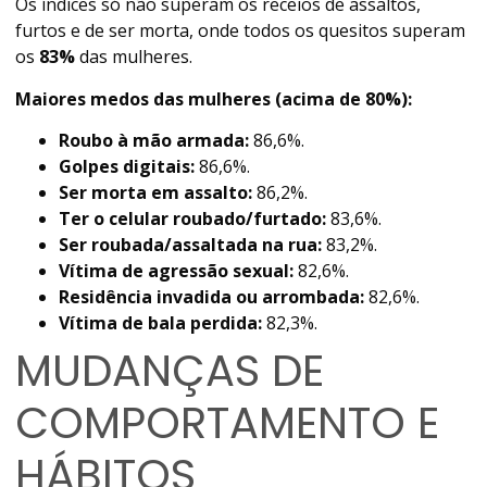
Os índices só não superam os
receios de assaltos,
furtos e de ser morta, onde todos os quesitos superam
os
83%
das mulheres.
Maiores medos das mulheres (acima de 80%):
Roubo à mão armada:
86,6%.
Golpes digitais:
86,6%.
Ser morta em assalto:
86,2%.
Ter o celular roubado/furtado:
83,6%.
Ser roubada/assaltada na rua:
83,2%.
Vítima de agressão sexual:
82,6%.
Residência invadida ou arrombada:
82,6%.
Vítima de bala perdida:
82,3%.
MUDANÇAS DE
COMPORTAMENTO E
HÁBITOS