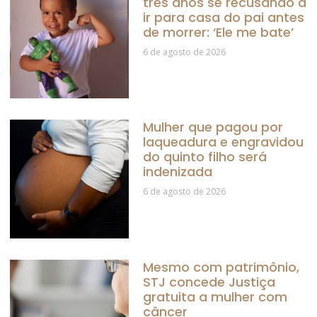
três anos se recusando a
ir para casa do pai antes
de morrer: ‘Ele me bate’
6 de agosto de 2026
Mulher que pagou por
laqueadura e engravidou
do quinto filho será
indenizada
6 de agosto de 2026
Mesmo com patrimônio,
STJ concede Justiça
gratuita a mulher com
câncer