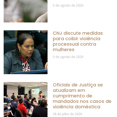
5 de agosto de 2026
CNJ discute medidas
para coibir violência
processual contra
mulheres
5 de agosto de 2026
Oficiais de Justiça se
atualizam em
cumprimento de
mandados nos casos de
violência doméstica
28 de julho de 2026