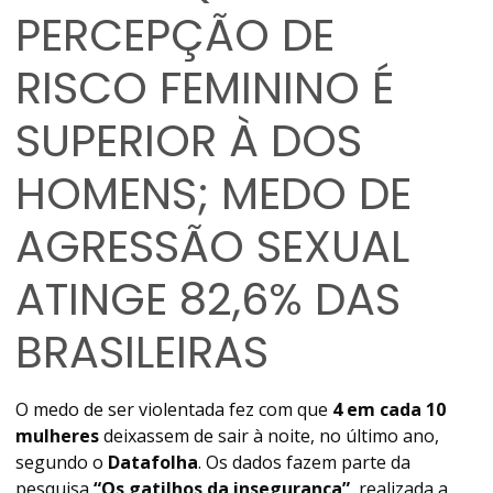
PERCEPÇÃO DE
RISCO FEMININO É
SUPERIOR À DOS
HOMENS; MEDO DE
AGRESSÃO SEXUAL
ATINGE 82,6% DAS
BRASILEIRAS
O medo de ser violentada fez com que
4 em cada 10
mulheres
deixassem de sair à noite, no último ano,
segundo o
Datafolha
. O
s dados fazem parte da
pesquisa
“Os gatilhos da insegurança”
, realizada
a