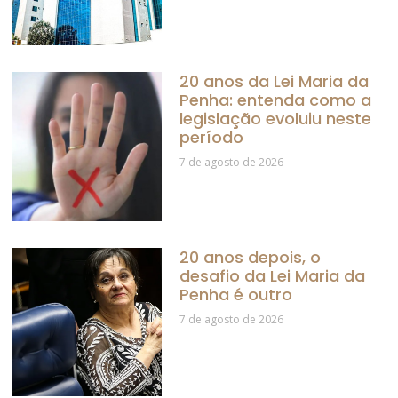
20 anos da Lei Maria da
Penha: entenda como a
legislação evoluiu neste
período
7 de agosto de 2026
20 anos depois, o
desafio da Lei Maria da
Penha é outro
7 de agosto de 2026