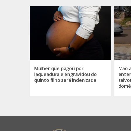
Mulher que pagou por
Mão a
laqueadura e engravidou do
enten
quinto filho será indenizada
salvo
domés