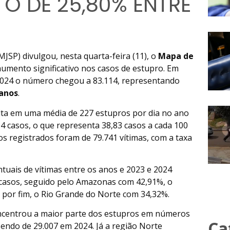
O DE 25,80% ENTRE
MJSP) divulgou, nesta quarta-feira (11), o
Mapa de
umento significativo nos casos de estupro. Em
m 2024 o número chegou a 83.114, representando
 anos
.
ta em uma média de 227 estupros por dia no ano
4 casos, o que representa 38,83 casos a cada 100
s registrados foram de 79.741 vítimas, com a taxa
uais de vítimas entre os anos e 2023 e 2024
casos, seguido pelo Amazonas com 42,91%, o
por fim, o Rio Grande do Norte com 34,32%.
oncentrou a maior parte dos estupros em números
Ca
 sendo de 29.007 em 2024. Já a região Norte