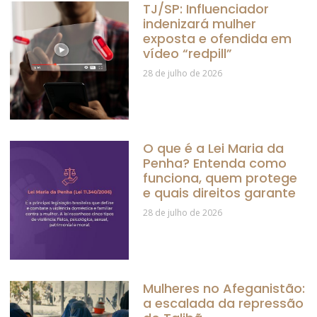
TJ/SP: Influenciador
indenizará mulher
exposta e ofendida em
vídeo “redpill”
28 de julho de 2026
O que é a Lei Maria da
Penha? Entenda como
funciona, quem protege
e quais direitos garante
28 de julho de 2026
Mulheres no Afeganistão:
a escalada da repressão