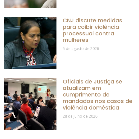
CNJ discute medidas
para coibir violência
processual contra
mulheres
5 de agosto de 2026
Oficiais de Justiça se
atualizam em
cumprimento de
mandados nos casos de
violência doméstica
28 de julho de 2026