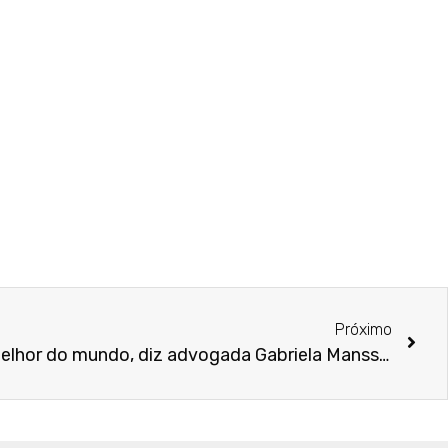
Próximo
Lei Maria da Penha é a 3ª melhor do mundo, diz advogada Gabriela Manssur