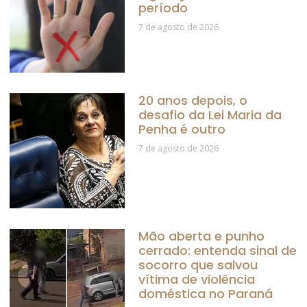
período
7 de agosto de 2026
20 anos depois, o
desafio da Lei Maria da
Penha é outro
7 de agosto de 2026
Mão aberta e punho
cerrado: entenda sinal de
socorro que salvou
vítima de violência
doméstica no Paraná