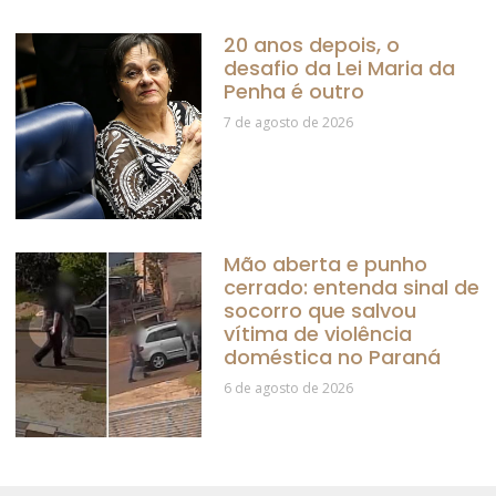
20 anos depois, o
desafio da Lei Maria da
Penha é outro
7 de agosto de 2026
Mão aberta e punho
cerrado: entenda sinal de
socorro que salvou
vítima de violência
doméstica no Paraná
6 de agosto de 2026