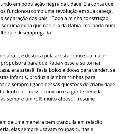
gundo em população negra da cidade. Ela conta que
ãos funcionou como uma revolução em sua cabeça,
 a separação dos pais. “Toda a minha construção
de ser uma mina que não era da Bahia, morando num
lteira e desempregada”.
niana –, é descrita pela artista como sua maior
 propulsora para que Kátia viesse a se tornar
casa, era artesã, fazia bolos e doces para vender, se
stas infantis, produzia lembrancinhas para
ar e sempre ligada nessas questões de criatividade
stá dentro do nosso convívio e a gente nem dá
mas sempre um rolê muito afetivo”, resume.
iam de uma maneira bem tranquila em relação
feria, elas sempre usavam roupas curtas e