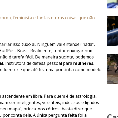
, gorda, feminista e tantas outras coisas que não
marrar isso tudo aí. Ninguém vai entender nada”,
 HuffPost Brasil. Realmente, tentar enxugar num
não é tarefa fácil. De maneira sucinta, podemos
al
, instrutora de defesa pessoal para
mulheres
,
l influencer e que até fez uma pontinha como modelo
m ascendente em libra. Para quem é de astrologia,
am ser inteligentes, versáteis, indecisos e ligados
meu mapa”, brinca. Aos céticos, basta dizer que
Ca
ou por conta dela. A única pergunta feita foi a