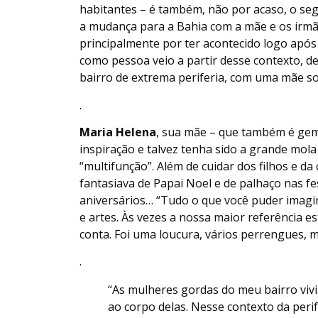
habitantes – é também, não por acaso, o se
a mudança para a Bahia com a mãe e os irm
principalmente por ter acontecido logo após
como pessoa veio a partir desse contexto, 
bairro de extrema periferia, com uma mãe so
.
Maria Helena
, sua mãe – que também é gemi
inspiração e talvez tenha sido a grande mola
“multifunção”. Além de cuidar dos filhos e da 
fantasiava de Papai Noel e de palhaço nas fe
aniversários… “Tudo o que você puder imagin
e artes. Às vezes a nossa maior referência e
conta. Foi uma loucura, vários perrengues, 
.
“As mulheres gordas do meu bairro viv
ao corpo delas. Nesse contexto da peri