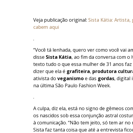
Veja publicação original:
Sista Kátia: Artista
cabem aqui
.
“Você tá lenhada, quero ver como você vai a
disse
Sista Kátia
, ao fim da conversa com o
texto tudo o que essa mulher de 31 anos faz 
dizer que ela é
grafiteira
,
produtora cultur
ativista do
veganismo
e das
gordas
, digita
na última São Paulo Fashion Week.
.
A culpa, diz ela, está no signo de gêmeos co
os nascidos sob essa conjunção astral costum
à comunicação. “Não tem jeito, só tem ar no 
Sista faz tanta coisa que até a entrevista fic