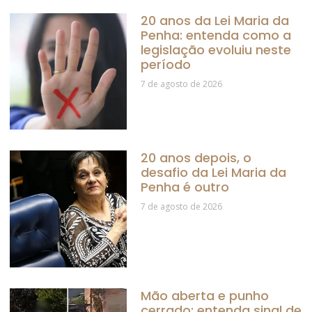
20 anos da Lei Maria da
Penha: entenda como a
legislação evoluiu neste
período
7 de agosto de 2026
20 anos depois, o
desafio da Lei Maria da
Penha é outro
7 de agosto de 2026
Mão aberta e punho
cerrado: entenda sinal de