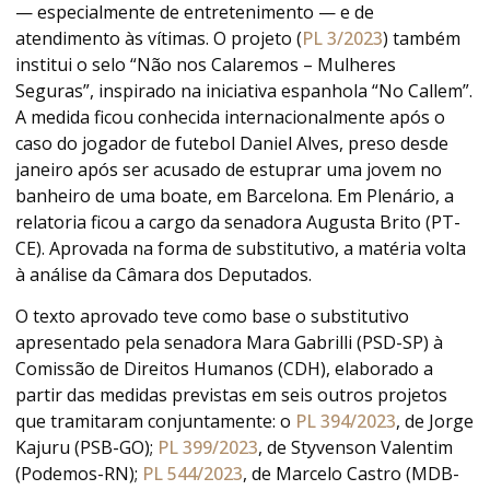
— especialmente de entretenimento — e de
atendimento às vítimas. O projeto (
PL 3/2023
) também
institui o selo “Não nos Calaremos – Mulheres
Seguras”, inspirado na iniciativa espanhola “No Callem”.
A medida ficou conhecida internacionalmente após o
caso do jogador de futebol Daniel Alves, preso desde
janeiro após ser acusado de estuprar uma jovem no
banheiro de uma boate, em Barcelona. Em Plenário, a
relatoria ficou a cargo da senadora Augusta Brito (PT-
CE). Aprovada na forma de substitutivo, a matéria volta
à análise da Câmara dos Deputados.
O texto aprovado teve como base o substitutivo
apresentado pela senadora Mara Gabrilli (PSD-SP) à
Comissão de Direitos Humanos (CDH), elaborado a
partir das medidas previstas em seis outros projetos
que tramitaram conjuntamente: o
PL 394/2023
, de Jorge
Kajuru (PSB-GO);
PL 399/2023
, de Styvenson Valentim
(Podemos-RN);
PL 544/2023
, de Marcelo Castro (MDB-