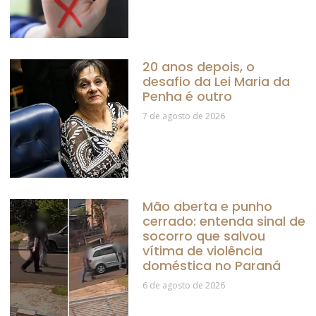
20 anos depois, o
desafio da Lei Maria da
Penha é outro
7 de agosto de 2026
Mão aberta e punho
cerrado: entenda sinal de
socorro que salvou
vítima de violência
doméstica no Paraná
6 de agosto de 2026