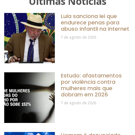
Últimas Notícias
Lula sanciona lei que
endurece penas para
abuso infantil na internet
7 de agosto de 2026
Estudo: afastamentos
por violência contra
mulheres mais que
dobram em 2026
7 de agosto de 2026