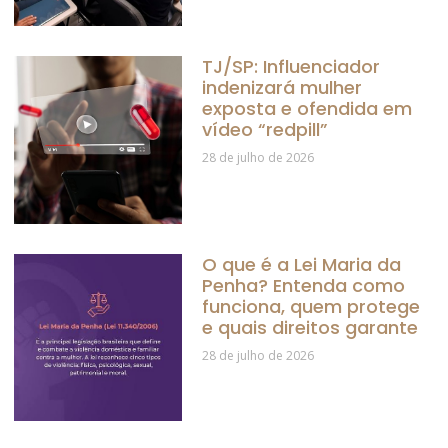
TJ/SP: Influenciador
indenizará mulher
exposta e ofendida em
vídeo “redpill”
28 de julho de 2026
O que é a Lei Maria da
Penha? Entenda como
funciona, quem protege
e quais direitos garante
28 de julho de 2026