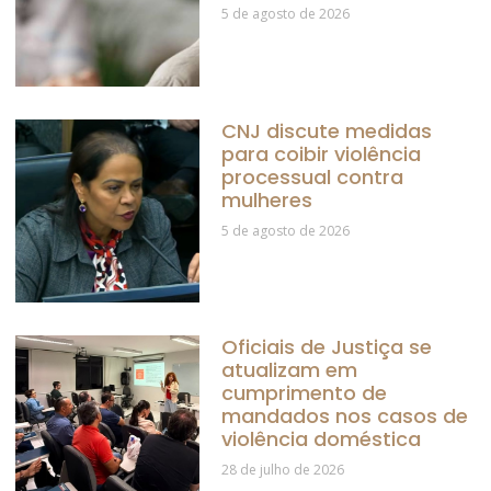
5 de agosto de 2026
CNJ discute medidas
para coibir violência
processual contra
mulheres
5 de agosto de 2026
Oficiais de Justiça se
atualizam em
cumprimento de
mandados nos casos de
violência doméstica
28 de julho de 2026