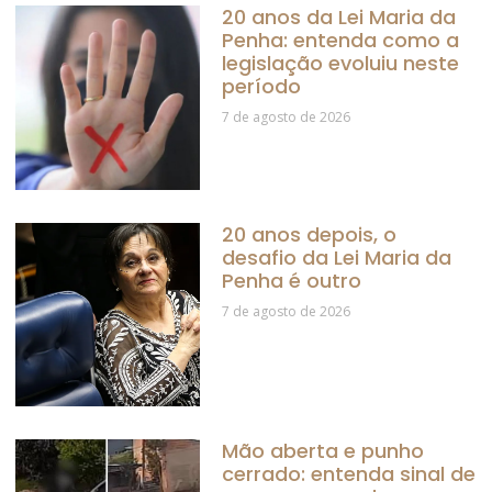
20 anos da Lei Maria da
Penha: entenda como a
legislação evoluiu neste
período
7 de agosto de 2026
20 anos depois, o
desafio da Lei Maria da
Penha é outro
7 de agosto de 2026
Mão aberta e punho
cerrado: entenda sinal de