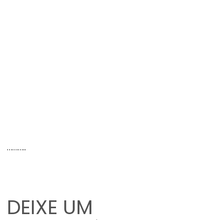
………..
DEIXE UM